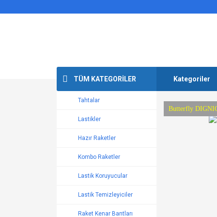
TÜM KATEGORİLER
Kategoriler
Tahtalar
Yeni DONIC Blues
Yeni DONIC BlueS
TIBHAR EVOLUTI
Nittaku Lastikle
Butterfly DIGNIC
Lastikler
Hazır Raketler
Kombo Raketler
Lastik Koruyucular
Lastik Temizleyiciler
Raket Kenar Bantları