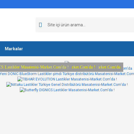
Markalar
tar lastikler Türkiye distribütörü Masatenisi-Market.Com'da
torm Lastikler şimdi Türkiye distribütörü Masatenisi-Market.Com'da
ON Lastikler Masatenisi-Market.Com'da !
r Türkiye Genel Distribütörü Masatenisi-Market.Com'da !
S Lastikler Masatenisi-Market.Com'da !