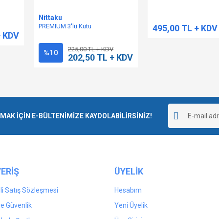
Nittaku
PREMIUM 3'lü Kutu
495,00 TL + KDV
+ KDV
225,00 TL + KDV
%10
202,50 TL + KDV
K İÇİN E-BÜLTENİMİZE KAYDOLABİLİRSİNİZ!
ERİŞ
ÜYELİK
i Satış Sözleşmesi
Hesabım
 ve Güvenlik
Yeni Üyelik