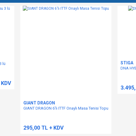
STIGA
 lü
DNA HY
+ KDV
3.495
GIANT DRAGON
GIANT DRAGON 6'lı ITTF Onaylı Masa Tenisi Topu
295,00 TL + KDV