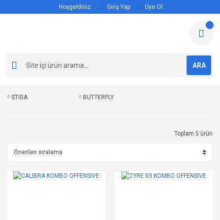
Hoşgeldiniz
Giriş Yap
Üye Ol
ARA
STIGA
BUTTERFLY
Toplam 5 ürün