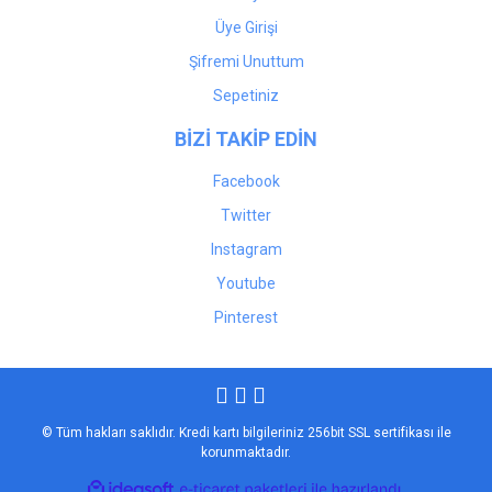
Üye Girişi
Şifremi Unuttum
Sepetiniz
BİZİ TAKİP EDİN
Facebook
Twitter
Instagram
Youtube
Pinterest
© Tüm hakları saklıdır. Kredi kartı bilgileriniz 256bit SSL sertifikası ile
korunmaktadır.
ile
ideasoft
e-