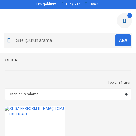
Hoşgeldiniz
Giriş Yap
Üye Ol
ARA
STIGA
Toplam 1 ürün