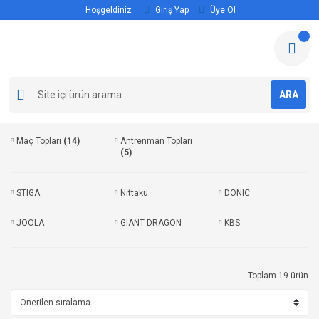
Hoşgeldiniz
Giriş Yap
Üye Ol
ARA
Maç Topları
(14)
Antrenman Topları
(5)
STIGA
Nittaku
DONIC
JOOLA
GIANT DRAGON
KBS
Toplam 19 ürün