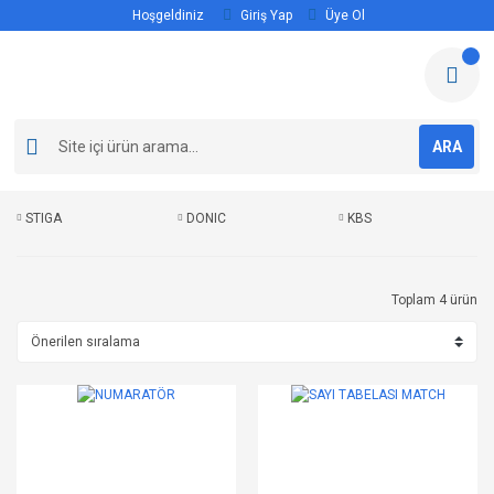
Hoşgeldiniz
Giriş Yap
Üye Ol
ARA
STIGA
DONIC
KBS
Toplam 4 ürün