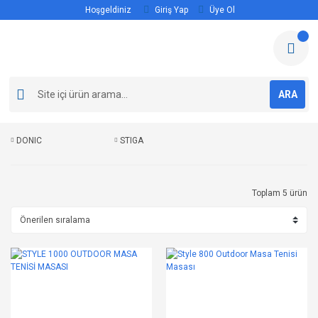
Hoşgeldiniz
Giriş Yap
Üye Ol
ARA
DONIC
STIGA
Toplam 5 ürün