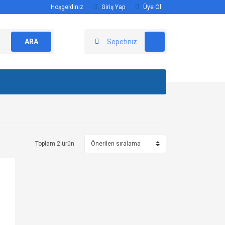
Hoşgeldiniz
Giriş Yap
Üye Ol
ARA
Sepetiniz
Toplam 2 ürün