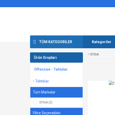
TÜM KATEGORİLER
Kategoriler
STIGA
Ürün Grupları
Offensive - Tahtalar
Tahtalar
Tüm Markalar
STIGA (2)
Filtre Seçenekleri