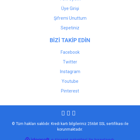
Üye Girişi
Şifremi Unuttum
Sepetiniz
BİZİ TAKİP EDİN
Facebook
Twitter
Instagram
Youtube
Pinterest
© Tüm hakları saklıdır. Kredi kartı bilgileriniz 256bit SSL sertifikası ile
korunmaktadır.
ile
ideasoft
e-