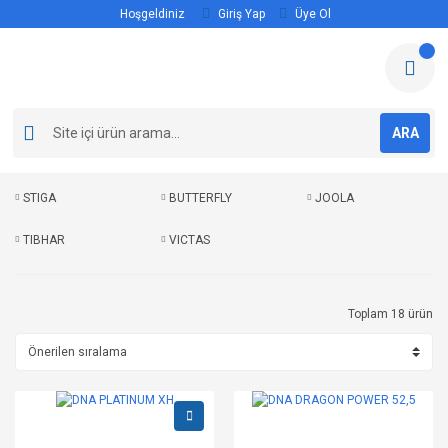
Hoşgeldiniz
Giriş Yap
Üye Ol
ARA
STIGA
BUTTERFLY
JOOLA
TIBHAR
VICTAS
Toplam 18 ürün