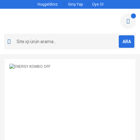
Hoşgeldiniz
Giriş Yap
Üye Ol
ARA