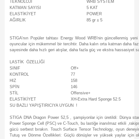
TEKNOLOJİ
WRB SYSTEM
KATMAN SAYISI
5 KAT
ELASTİKİYET
POWER
AĞIRLIK
85 gr ± 5
STIGA’nın Popüler tahtası Energy Wood WRB'nin güncellenmiş yeni b
oyuncular için mükemmel bir tercihtir. Daha kalın orta katman daha fa
sayesinde daha hızlı geri atışlar, daha fazla güç ve ekstra hassasiyet s
LASTİK ÖZELLİĞİ
SINIF
Off+
KONTROL
77
HIZ
158
SPİN
146
STİL
Offensive+
ELASTİKİYET
XH-Extra Hard Sponge 52.5
SU BAZLI YAPIŞTIRICIYA UYGUN !
STIGA DNA Dragon Power 52,5 , şampiyonlar için üretildi: Dünya standa
Power Sponge Cell (PSC) ve C-Touch, bu lastiğe inanılmaz etkili ,rakips
gücü serbest bırakın. Touch Surface Tensor Technology, oyun deneyim
Tutuş ve Dönme Özellikleri: Güçlü dönüşler ve yüksek yaylar için ola