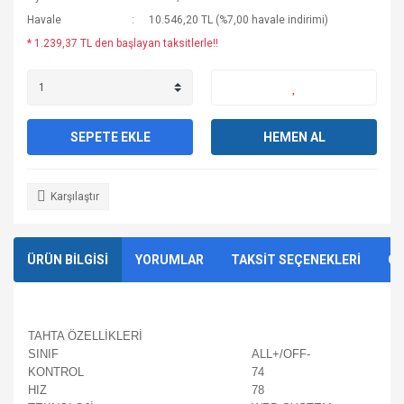
Havale
10.546,20 TL (%7,00 havale indirimi)
* 1.239,37 TL den başlayan taksitlerle!!
SEPETE EKLE
HEMEN AL
Karşılaştır
ÜRÜN BİLGİSİ
YORUMLAR
TAKSİT SEÇENEKLERİ
ÖN
TAHTA ÖZELLİKLERİ
SINIF
ALL+/OFF-
KONTROL
74
HIZ
78