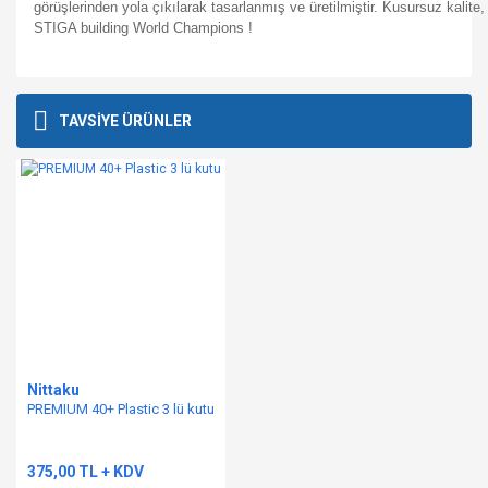
görüşlerinden yola çıkılarak tasarlanmış ve üretilmiştir. Kusursuz kalite, 
STIGA building World Champions !
Bu ürünün fiyat bilgisi, resim, ürün açıklamalarında ve diğer
konularda yetersiz gördüğünüz noktaları öneri formunu
Bu ürüne ilk yorumu siz yapın!
TAVSİYE ÜRÜNLER
kullanarak tarafımıza iletebilirsiniz.
Görüş ve önerileriniz için teşekkür ederiz.
Yorum Yaz
Ürün resmi kalitesiz, bozuk veya görüntülenemiyor.
Ürün açıklamasında eksik bilgiler bulunuyor.
Ürün bilgilerinde hatalar bulunuyor.
Ürün fiyatı diğer sitelerden daha pahalı.
Bu ürüne benzer farklı alternatifler olmalı.
Nittaku
PREMIUM 40+ Plastic 3 lü kutu
Gönder
375,00 TL + KDV