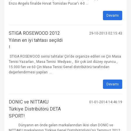
Enzo Angels finalde Hırvat Tomislav Pucar'ı 4-0 ...
Devamı
STIGA ROSEWOOD 2012
29-10-2013 02:15:43
Yılının en iyi tahtası seçildi
!
STIGA ROSEWOOD serisi tahtalar Çin'de organize edilen ve Çin Masa
Tenisi Yazarları , Masa Tenisi Medyası , Bir çok üst düzey oyuncu ,
15.000 fan ve 60 Çin Masa Tenisi Genel distribütörü tarafından
değerlendirmesi yapılan ...
Devamı
DONIC ve NITTAKU
01-01-2014 14:46:19
Türkiye Distribütörü DETA
SPORT!
Dünyanın en önde gelen markalarından ikisi olan DONIC ve
NITTAKU markalarının Türkiye Genel Distribütörlüğü'nü Temmuz 2012