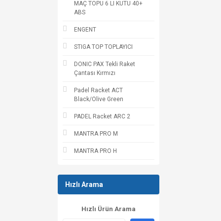
MAÇ TOPU 6 LI KUTU 40+
ABS
ENGENT
STIGA TOP TOPLAYICI
DONIC PAX Tekli Raket
Çantası Kırmızı
Padel Racket ACT
Black/Olive Green
PADEL Racket ARC 2
MANTRA PRO M
MANTRA PRO H
Hızlı Arama
Hızlı Ürün Arama