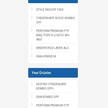
STYLE INDOOR 1000
CYBERSHAPE WOOD KOMBO
OFF
PERFORM PREMIUM ITTF
MAÇ TOPU 6 LI KUTU 40+
ABS
INNERFORCE LAYER ALC
DNA HYBRID M
Yeni Ürünler
DESTINY CYBERSHAPE
KOMBO OFF+
DNA KOMBO OFF
PERFORM PREMIUM ITTF