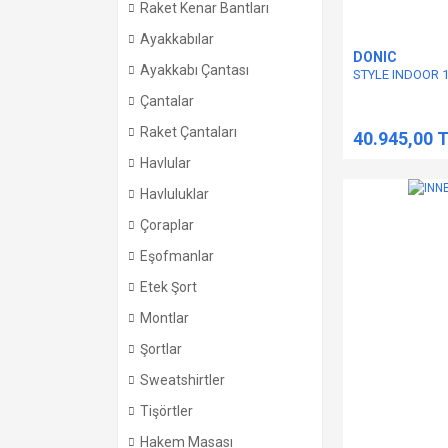
Raket Kenar Bantları
Ayakkabılar
DONIC
Ayakkabı Çantası
STYLE INDOOR 
Çantalar
Raket Çantaları
40.945,00 
Havlular
Havluluklar
Çoraplar
Eşofmanlar
Etek Şort
Montlar
Şortlar
Sweatshirtler
Tişörtler
Hakem Masası