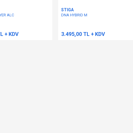
STIGA
YER ALC
DNA HYBRID M
TL + KDV
3.495,00 TL + KDV