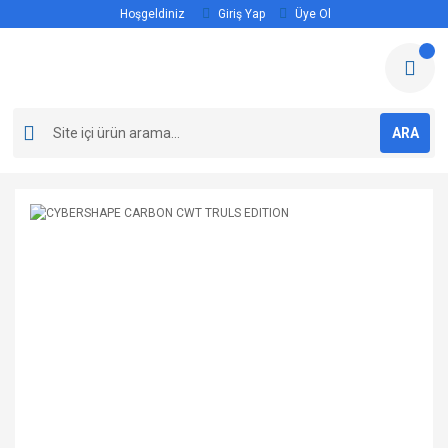
Hoşgeldiniz
Giriş Yap
Üye Ol
ARA