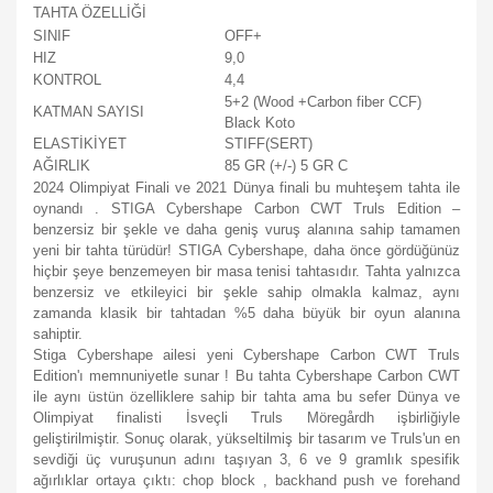
TAHTA ÖZELLİĞİ
SINIF
OFF+
HIZ
9,0
KONTROL
4,4
5+2 (Wood +Carbon fiber CCF)
KATMAN SAYISI
Black Koto
ELASTİKİYET
STIFF(SERT)
AĞIRLIK
85 GR (+/-) 5 GR C
2024 Olimpiyat Finali ve 2021 Dünya finali bu muhteşem tahta ile
oynandı .
STIGA
Cybershape Carbon CWT Truls Edition
–
benzersiz bir şekle ve daha geniş vuruş alanına sahip tamamen
yeni bir tahta türüdür! STIGA
Cybershape, daha önce gördüğünüz
hiçbir şeye benzemeyen bir masa tenisi tahtasıdır.
Tahta yalnızca
benzersiz ve etkileyici bir şekle sahip olmakla kalmaz, aynı
zamanda klasik bir tahtadan %5 daha büyük bir oyun alanına
sahiptir.
Stiga Cybershape ailesi yeni Cybershape Carbon CWT Truls
Edition'ı memnuniyetle sunar ! Bu tahta Cybershape Carbon CWT
ile aynı üstün özelliklere sahip bir tahta ama bu sefer Dünya ve
Olimpiyat finalisti İsveçli Truls Möregårdh işbirliğiyle
geliştirilmiştir. Sonuç olarak, yükseltilmiş bir tasarım ve Truls'un en
sevdiği üç vuruşunun adını taşıyan 3, 6 ve 9 gramlık spesifik
ağırlıklar ortaya çıktı: chop block , backhand push ve forehand