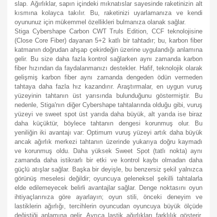
slap. Ağırlıklar, sapın içindeki mıknatıslar sayesinde raketinizin alt
kısmına kolayca takılır. Bu, raketinizi uyarlamanıza ve kendi
oyununuz için mükemmel özellikleri bulmanıza olanak sağlar.
Stiga Cybershape Carbon CWT Truls Edition, CCF teknolojisine
(Close Core Fiber) dayanan 5+2 katlı bir tahtadır; bu, karbon fiber
katmanın doğrudan ahşap çekirdeğin üzerine uygulandığı anlamına
gelir. Bu size daha fazla kontrol sağlarken aynı zamanda karbon
fiber hızından da faydalanmanızı destekler. Hafif, teknolojik olarak
gelişmiş karbon fiber aynı zamanda dengeden ödün vermeden
tahtaya daha fazla hız kazandırır. Araştırmalar, en uygun vuruş
yüzeyinin tahtanın üst yarısında bulunduğunu göstermiştir. Bu
nedenle, Stiga'nın diğer Cybershape tahtalarında olduğu gibi, vuruş
yüzeyi ve sweet spot üst yarıda daha büyük, alt yarıda ise biraz
daha küçüktür, böylece tahtanın dengesi korunmuş olur. Bu
yeniliğin iki avantajı var: Optimum vuruş yüzeyi artık daha büyük
ancak ağırlık merkezi tahtanın üzerinde yukarıya doğru kaymadı
ve korunmuş oldu. Daha yüksek Sweet Spot (tatlı nokta) aynı
zamanda daha istikrarlı bir etki ve kontrol kaybı olmadan daha
güçlü atışlar sağlar. Başka bir deyişle, bu benzersiz şekil yalnızca
görünüş meselesi değildir; oyuncuya geleneksel şekilli tahtalarla
elde edilemeyecek belirli avantajlar sağlar. Denge noktasını oyun
ihtiyaçlarınıza göre ayarlayın; oyun stili, önceki deneyim ve
lastiklerin ağırlığı, tercihlerin oyuncudan oyuncuya büyük ölçüde
değiştiği anlamına gelir. Ayrıca lastik ağırlıkları farklılık gösterir,