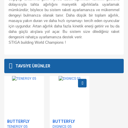
dolayısıyla tahta ağırlığını manyetik ağırlıklarla uyarlamak
mümkündür; böylece bu sistem raketi ayarlamanıza ve mükemmel
dengeyi bulmanıza olanak tanır. Daha düşük bir toplam ağırlık,
masaya yakın duran ve daha hızlı oynamayı tercih eden oyuncular
için uygundur. Artan ağırlık daha fazla kinetik enerji getirir ve bu da
daha güçlü atışlara yol açar. Bu sistem size dilediğiniz raket
dengesini rahatça uyarlamanıza destek verir.
STIGA building World Champions !
Bu ürünün fiyat bilgisi, resim, ürün açıklamalarında ve diğer
konularda yetersiz gördüğünüz noktaları öneri formunu
Bu ürüne ilk yorumu siz yapın!
TAVSİYE ÜRÜNLER
kullanarak tarafımıza iletebilirsiniz.
Görüş ve önerileriniz için teşekkür ederiz.
Yorum Yaz
Ürün resmi kalitesiz, bozuk veya görüntülenemiyor.
Ürün açıklamasında eksik bilgiler bulunuyor.
Ürün bilgilerinde hatalar bulunuyor.
Ürün fiyatı diğer sitelerden daha pahalı.
Bu ürüne benzer farklı alternatifler olmalı.
BUTTERFLY
BUTTERFLY
TENERGY 05
DIGNICS 05