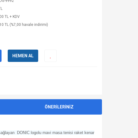
DG-9992
TL
00 TL + KDV
10 TL (%7,00 havale indirimi)
HEMEN AL
ÖNERİLERİNİZ
i sağlayan DONIC logolu mavi masa tenisi raket kenar