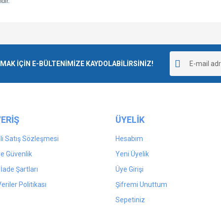
dir.
e diğer konularda yetersiz gördüğünüz noktaları öneri formunu kullanarak tarafımı
Bu ürüne ilk yorumu siz yapın!
r.
K İÇİN E-BÜLTENİMİZE KAYDOLABİLİRSİNİZ!
Yorum Yaz
ERİŞ
ÜYELİK
i Satış Sözleşmesi
Hesabım
 ve Güvenlik
Yeni Üyelik
 İade Şartları
Üye Girişi
Gönder
Veriler Politikası
Şifremi Unuttum
Sepetiniz