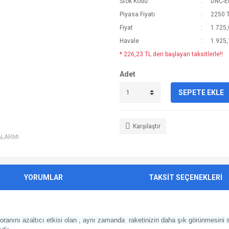
Stok Kodu
DNC-E
Piyasa Fiyatı
2250 
Fiyat
1.725,
Havale
1.925,
* 226,23 TL den başlayan taksitlerle!!
Adet
SEPETE EKLE
Karşılaştır
ALARMI
YORUMLAR
TAKSİT SEÇENEKLERİ
oranını azaltıcı etkisi olan , aynı zamanda raketinizin daha şık görünmesin