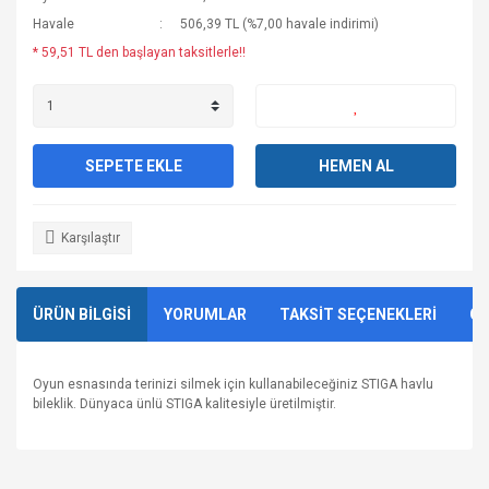
Havale
506,39 TL (%7,00 havale indirimi)
* 59,51 TL den başlayan taksitlerle!!
SEPETE EKLE
HEMEN AL
Karşılaştır
ÜRÜN BİLGİSİ
YORUMLAR
TAKSİT SEÇENEKLERİ
ÖN
Oyun esnasında terinizi silmek için kullanabileceğiniz STIGA havlu
bileklik. Dünyaca ünlü STIGA kalitesiyle üretilmiştir.
Bu ürünün fiyat bilgisi, resim, ürün açıklamalarında ve diğer
konularda yetersiz gördüğünüz noktaları öneri formunu