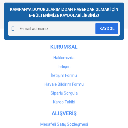
Bu ürüne ilk yorumu siz yapın!
kullanarak tarafımıza iletebilirsiniz.
Görüş ve önerileriniz için teşekkür ederiz.
KAMPANYA DUYURULARIMIZDAN HABERDAR OLMAK İÇİN
E-BÜLTENİMİZE KAYDOLABİLİRSİNİZ!
Yorum Yaz
Ürün resmi kalitesiz, bozuk veya görüntülenemiyor.
KAYDOL
Ürün açıklamasında eksik bilgiler bulunuyor.
Ürün bilgilerinde hatalar bulunuyor.
KURUMSAL
Ürün fiyatı diğer sitelerden daha pahalı.
Bu ürüne benzer farklı alternatifler olmalı.
Hakkımızda
İletişim
İletişim Formu
Havale Bildirim Formu
Gönder
Sipariş Sorgula
Kargo Takibi
ALIŞVERİŞ
Mesafeli Satış Sözleşmesi