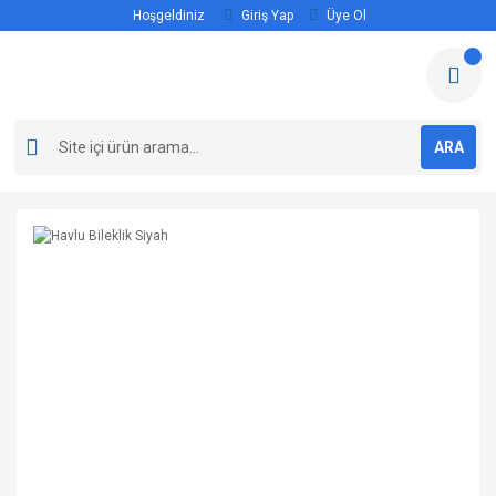
Hoşgeldiniz
Giriş Yap
Üye Ol
ARA