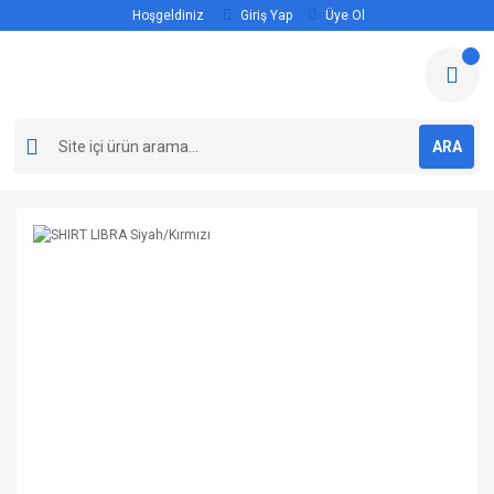
Hoşgeldiniz
Giriş Yap
Üye Ol
ARA