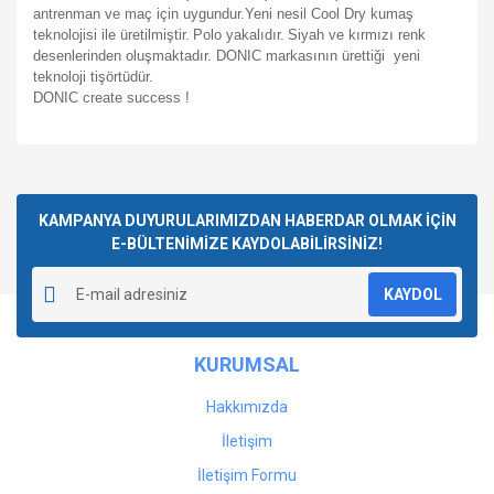
antrenman ve maç için uygundur.Yeni nesil Cool Dry kumaş
teknolojisi ile üretilmiştir.
Polo yakalıdır.
Siyah ve kırmızı renk
desenlerinden oluşmaktadır.
D
ONIC markasının ürettiği yeni
teknoloji tişörtüdür.
DONIC create success !
Bu ürünün fiyat bilgisi, resim, ürün açıklamalarında ve diğer
konularda yetersiz gördüğünüz noktaları öneri formunu
Bu ürüne ilk yorumu siz yapın!
kullanarak tarafımıza iletebilirsiniz.
Görüş ve önerileriniz için teşekkür ederiz.
KAMPANYA DUYURULARIMIZDAN HABERDAR OLMAK İÇİN
E-BÜLTENİMİZE KAYDOLABİLİRSİNİZ!
Yorum Yaz
Ürün resmi kalitesiz, bozuk veya görüntülenemiyor.
KAYDOL
Ürün açıklamasında eksik bilgiler bulunuyor.
Ürün bilgilerinde hatalar bulunuyor.
KURUMSAL
Ürün fiyatı diğer sitelerden daha pahalı.
Bu ürüne benzer farklı alternatifler olmalı.
Hakkımızda
İletişim
İletişim Formu