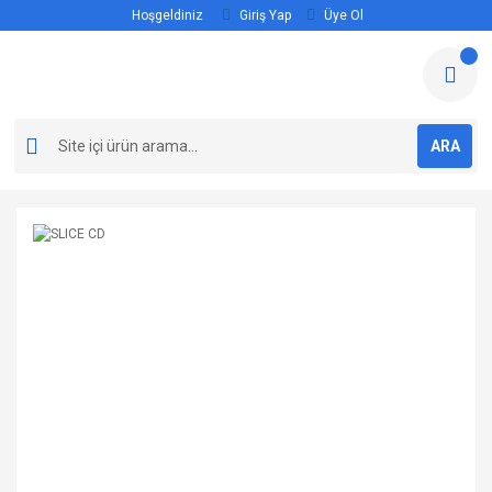
Hoşgeldiniz
Giriş Yap
Üye Ol
ARA