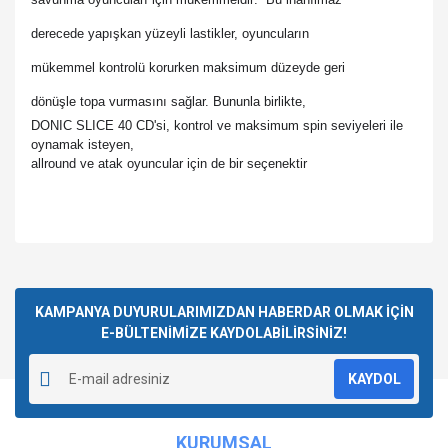
derecede
yapışkan yüzeyli lastikler, oyuncuların
mükemmel
kontrolü korurken maksimum düzeyde geri
dönüşle
topa vurmasını sağlar. Bununla birlikte,
DONIC
SLICE 40 CD'si, kontrol ve maksimum spin
seviyeleri ile
oynamak isteyen,
allround ve atak
oyuncular için de bir seçenektir
Bu ürünün fiyat bilgisi, resim, ürün açıklamalarında ve diğer
konularda yetersiz gördüğünüz noktaları öneri formunu
Bu ürüne ilk yorumu siz yapın!
kullanarak tarafımıza iletebilirsiniz.
Görüş ve önerileriniz için teşekkür ederiz.
KAMPANYA DUYURULARIMIZDAN HABERDAR OLMAK İÇİN
E-BÜLTENİMİZE KAYDOLABİLİRSİNİZ!
Yorum Yaz
Ürün resmi kalitesiz, bozuk veya görüntülenemiyor.
KAYDOL
Ürün açıklamasında eksik bilgiler bulunuyor.
Ürün bilgilerinde hatalar bulunuyor.
KURUMSAL
Ürün fiyatı diğer sitelerden daha pahalı.