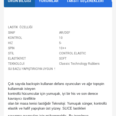
ÜRÜN BİLGİSİ
YORUMLAR
TAKSİT SEÇENEKLERİ
ÖN
LASTİK ÖZELLİĞİ
SINIF
AR/DEF
KONTROL
10
HIZ
5-
SPİN
10++
STİL
CONTROL ELASTIC
ELASTİKİYET
SOFT
TEKNOLOJİ
Classic Technology Rubbers
SU BAZLI YAPIŞTIRICIYA UYGUN !
Çok sayıda backspin kullanan defans oyuncuları ve
ağır topspin
kullanmak isteyen
kontrollü hücumcular
için yumuşak, iyi bir his ve son derece
kavrayıcı
özellikte
olan
bir masa tenisi lastiğidir
Teknoloji:
Yumuşak sünger, kontrollü
elastik ve
hafif
yapışkan üst yüzey. SLICE lastikleri
savunma
oyuncuları için mükemmeldir:
Bu inanılmaz