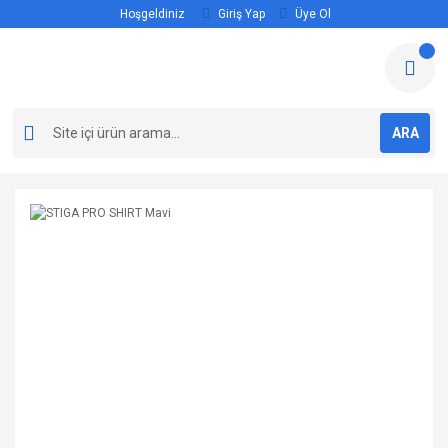
Hoşgeldiniz
Giriş Yap
Üye Ol
ARA