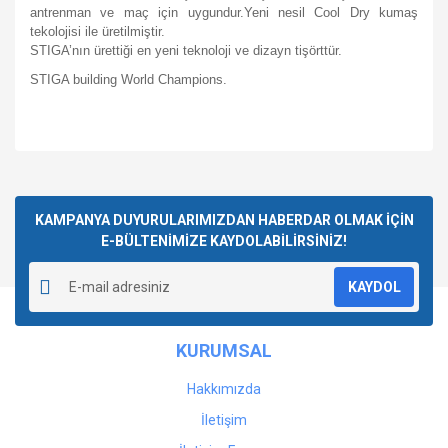
antrenman ve maç için uygundur.Yeni nesil Cool Dry kumaş
tekolojisi ile üretilmiştir.
STIGA’nın ürettiği en yeni teknoloji ve dizayn tişörttür.
STIGA building World Champions.
Bu ürünün fiyat bilgisi, resim, ürün açıklamalarında ve diğer
konularda yetersiz gördüğünüz noktaları öneri formunu
Bu ürüne ilk yorumu siz yapın!
kullanarak tarafımıza iletebilirsiniz.
Görüş ve önerileriniz için teşekkür ederiz.
KAMPANYA DUYURULARIMIZDAN HABERDAR OLMAK İÇİN
E-BÜLTENİMİZE KAYDOLABİLİRSİNİZ!
Yorum Yaz
Ürün resmi kalitesiz, bozuk veya görüntülenemiyor.
KAYDOL
Ürün açıklamasında eksik bilgiler bulunuyor.
Ürün bilgilerinde hatalar bulunuyor.
KURUMSAL
Ürün fiyatı diğer sitelerden daha pahalı.
Bu ürüne benzer farklı alternatifler olmalı.
Hakkımızda
İletişim