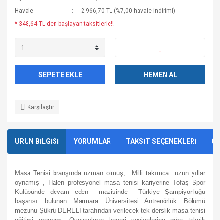
Havale
2.966,70 TL (%7,00 havale indirimi)
* 348,64 TL den başlayan taksitlerle!!
SEPETE EKLE
HEMEN AL
Karşılaştır
ÜRÜN BİLGİSİ
YORUMLAR
TAKSİT SEÇENEKLERİ
ÖN
Masa Tenisi branşında uzman olmuş, Milli takımda uzun yıllar
oynamış , Halen profesyonel masa tenisi kariyerine Tofaş Spor
Kulübünde devam eden mazisinde Türkiye Şampiyonluğu
başarısı bulunan Marmara Üniversitesi Antrenörlük Bölümü
mezunu Şükrü DERELİ tarafından verilecek tek derslik masa tenisi
eğitimi program. Oyuncuların beceri seviyelerine göre teknik