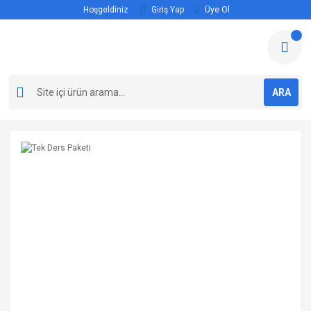
Hoşgeldiniz
Giriş Yap
Üye Ol
ARA