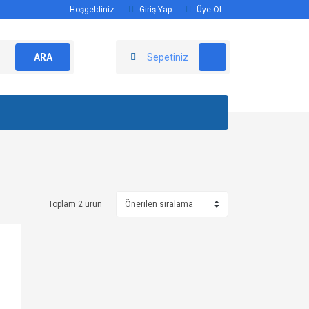
Hoşgeldiniz
Giriş Yap
Üye Ol
ARA
Sepetiniz
Toplam 2 ürün