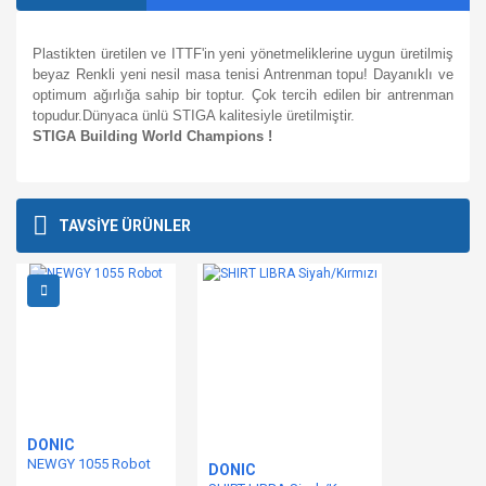
Plastikten üretilen ve ITTF'in yeni yönetmeliklerine uygun üretilmiş
beyaz Renkli yeni nesil masa tenisi Antrenman topu! Dayanıklı ve
optimum ağırlığa sahip bir toptur. Çok tercih edilen bir antrenman
topudur.Dünyaca ünlü STIGA kalitesiyle üretilmiştir.
STIGA Building World Champions !
Bu ürünün fiyat bilgisi, resim, ürün açıklamalarında ve diğer
konularda yetersiz gördüğünüz noktaları öneri formunu
Bu ürüne ilk yorumu siz yapın!
TAVSİYE ÜRÜNLER
kullanarak tarafımıza iletebilirsiniz.
Görüş ve önerileriniz için teşekkür ederiz.
Yorum Yaz
Ürün resmi kalitesiz, bozuk veya görüntülenemiyor.
Ürün açıklamasında eksik bilgiler bulunuyor.
Ürün bilgilerinde hatalar bulunuyor.
Ürün fiyatı diğer sitelerden daha pahalı.
Bu ürüne benzer farklı alternatifler olmalı.
DONIC
NEWGY 1055 Robot
DONIC