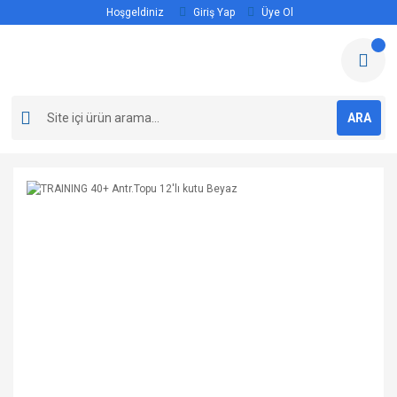
Hoşgeldiniz
Giriş Yap
Üye Ol
ARA