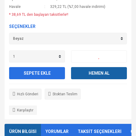
Havale
329,22 TL (%7,00 havale indirimi)
* 38,69 TL den başlayan taksitlerle!!
SEÇENEKLER
SEPETE EKLE
HEMEN AL
Hızlı Gönderi
Stoktan Teslim
Karşılaştır
ÜRÜN BİLGİSİ
YORUMLAR
TAKSİT SEÇENEKLERİ
ÖN