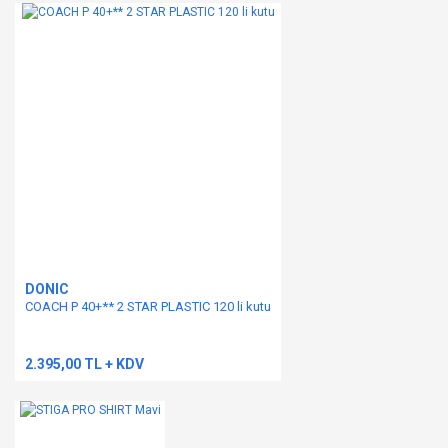
Yorum Yaz
Ürün resmi kalitesiz, bozuk veya görüntülenemiyor.
Ürün açıklamasında eksik bilgiler bulunuyor.
Ürün bilgilerinde hatalar bulunuyor.
Ürün fiyatı diğer sitelerden daha pahalı.
Bu ürüne benzer farklı alternatifler olmalı.
DONIC
Gönder
COACH P 40+** 2 STAR PLASTIC 120 li kutu
2.395,00 TL + KDV