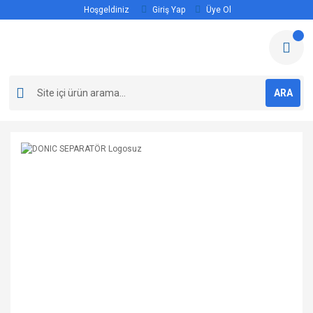
Hoşgeldiniz
Giriş Yap
Üye Ol
ARA