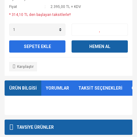
Fiyat
2.395,00 TL + KDV
* 314,10 TL den başlayan taksitlerle!!
SEPETE EKLE
HEMEN AL
Karşılaştır
ÜRÜN BİLGİSİ
YORUMLAR
TAKSİT SEÇENEKLERİ
ÖN
Bu ürünün fiyat bilgisi, resim, ürün açıklamalarında ve diğer
konularda yetersiz gördüğünüz noktaları öneri formunu
Bu ürüne ilk yorumu siz yapın!
TAVSİYE ÜRÜNLER
kullanarak tarafımıza iletebilirsiniz.
Görüş ve önerileriniz için teşekkür ederiz.