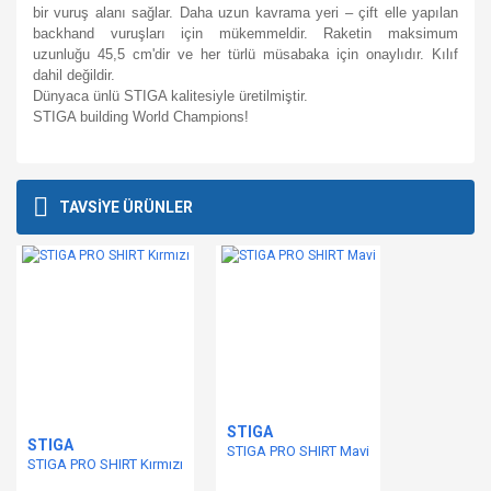
bir vuruş alanı sağlar. Daha uzun kavrama yeri – çift elle yapılan
backhand vuruşları için mükemmeldir. Raketin maksimum
uzunluğu 45,5 cm'dir ve her türlü müsabaka için onaylıdır. Kılıf
dahil değildir.
Dünyaca ünlü STIGA kalitesiyle üretilmiştir.
STIGA building World Champions!
Bu ürünün fiyat bilgisi, resim, ürün açıklamalarında ve diğer
konularda yetersiz gördüğünüz noktaları öneri formunu
Bu ürüne ilk yorumu siz yapın!
TAVSİYE ÜRÜNLER
kullanarak tarafımıza iletebilirsiniz.
Görüş ve önerileriniz için teşekkür ederiz.
Yorum Yaz
Ürün resmi kalitesiz, bozuk veya görüntülenemiyor.
Ürün açıklamasında eksik bilgiler bulunuyor.
Ürün bilgilerinde hatalar bulunuyor.
Ürün fiyatı diğer sitelerden daha pahalı.
Bu ürüne benzer farklı alternatifler olmalı.
STIGA
STIGA
STIGA PRO SHIRT Mavi
STIGA PRO SHIRT Kırmızı