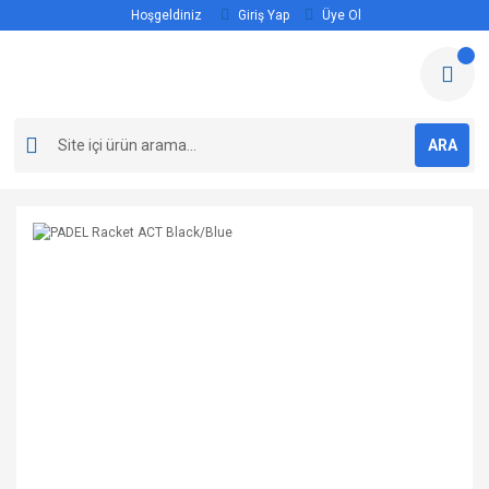
Hoşgeldiniz
Giriş Yap
Üye Ol
ARA